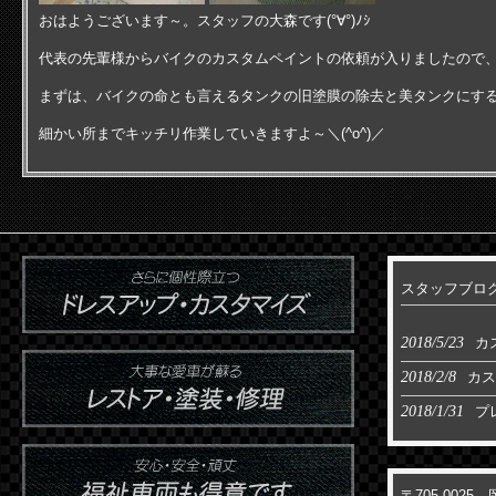
おはようございます～。スタッフの大森です(°∀°)ﾉｼ
代表の先輩様からバイクのカスタムペイントの依頼が入りましたので
まずは、バイクの命とも言えるタンクの旧塗膜の除去と美タンクにす
細かい所までキッチリ作業していきますよ～＼(^o^)／
スタッフブロ
2018/5/23
カ
2018/2/8
カス
2018/1/31
プ
〒705-002