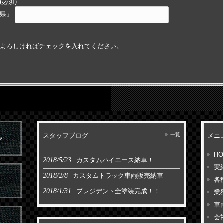
必須)
○県』
よろしければチェックを入れてください。
スタッフブログ
一覧
メニ
H
2018/5/23
カスタムハイエース納車！
実
2018/2/8
カスタムトラック車両販売納車
各
2018/1/31
プレジデント全塗装完成！！
業
車
会