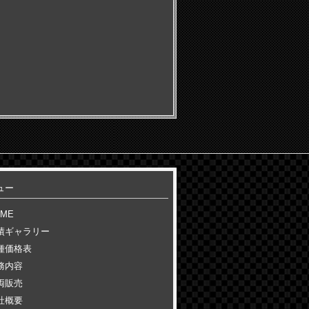
ュー
OME
績ギャラリー
種価格表
務内容
両販売
社概要